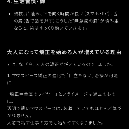
4. 生活習慣・癖
頬杖、片噛み、下を向く時間が長い（スマホ・PC）、舌
の癖（舌で歯を押す）こうした“無意識の癖”が積み重
なると、歯はゆっくり動いていきます。
大人になって矯正を始める人が増えている理由
では、なぜ今、大人の矯正が増えているのでしょうか。
１
.マウスピース矯正の進化で「目立たない」治療が可能
に
「矯正＝金属のワイヤー」というイメージは過去のもの
に。
透明で薄いマウスピースは、装着していてもほとんど気づ
かれません。
人前で話す仕事の方でも始めやすくなりました。