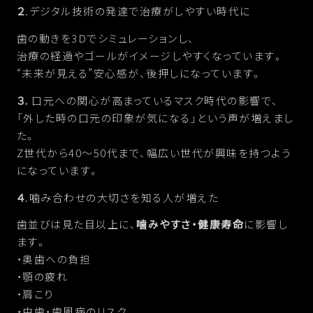
２
.デジタル技術の発達で治療がしやすい時代に
歯の動きを3Dでシミュレーションし、
治療の経過やゴールがイメージしやすくなっています。
“未来が見える”安心感が、後押しになっています。
３.
口元への関心が高まっているマスク時代の影響で、
「外した時の口元の印象が気になる」という声が増えまし
た。
Z世代から40〜50代まで、幅広い世代が興味を持つよう
になっています。
４
.噛み合わせの大切さを知る人が増えた
歯並びは見た目以上に、
噛みやすさ・健康寿命
に影響し
ます。
・奥歯への負担
・顎の疲れ
・肩こり
・虫歯・歯周病のリスク